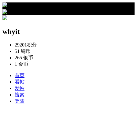
›
whyit的资料
whyit
29201
积分
51
铜币
265
银币
1
金币
首页
看帖
发帖
搜索
登陆