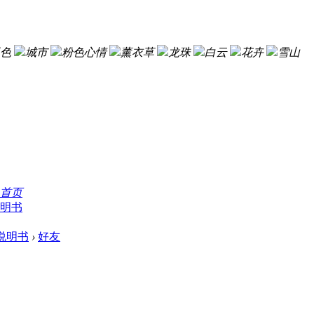
色
城市
粉色心情
薰衣草
龙珠
白云
花卉
雪山
首页
明书
说明书
›
好友