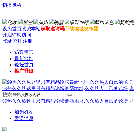
切换风格
伦敦
星空
加州
晚霞
绿野仙踪
简约米色
简约黑
设为首页
收藏本站
获取邀请码
下载地址发布器
开启辅助访问
登录
立即注册
访客留言
最新地址
论坛首页
推广升级
99热久久热这里只有精品论坛最新地址,久久热人自己的论坛
说
搜索
99热久久热这里只有精品论坛最新地址,久久热人自己的论坛
›
加为好友
发送消息