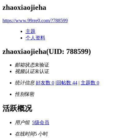
zhaoxiaojieha
https://www.99rre0.com/?788599
主题
个人资料
zhaoxiaojieha
(UID: 788599)
邮箱状态
未验证
视频认证
未认证
统计信息
好友数 0
|
回帖数 44
|
主题数 0
性别
保密
活跃概况
用户组
5级会员
在线时间
5 小时