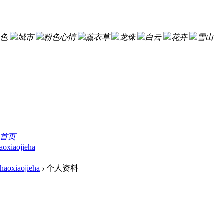
色
城市
粉色心情
薰衣草
龙珠
白云
花卉
雪山
首页
aoxiaojieha
haoxiaojieha
›
个人资料