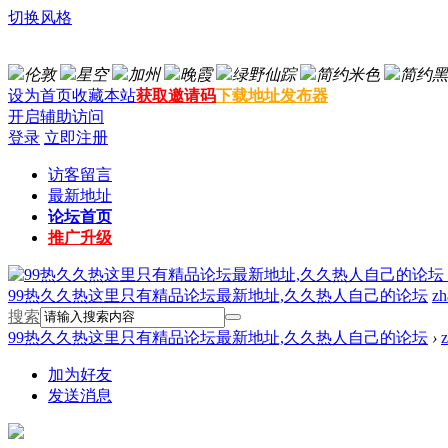
切换风格
伦敦
星空
加州
晚霞
绿野仙踪
简约米色
简约黑
设为首页
收藏本站
获取邀请码
下载地址发布器
开启辅助访问
登录
立即注册
访客留言
最新地址
论坛首页
推广升级
99热久久热这里只有精品论坛最新地址,久久热人自己的论坛
zh
搜索
99热久久热这里只有精品论坛最新地址,久久热人自己的论坛
›
z
加为好友
发送消息