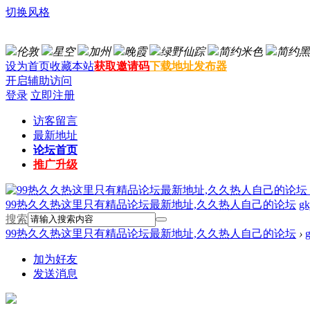
切换风格
伦敦
星空
加州
晚霞
绿野仙踪
简约米色
简约黑
设为首页
收藏本站
获取邀请码
下载地址发布器
开启辅助访问
登录
立即注册
访客留言
最新地址
论坛首页
推广升级
99热久久热这里只有精品论坛最新地址,久久热人自己的论坛
gk
搜索
99热久久热这里只有精品论坛最新地址,久久热人自己的论坛
›
加为好友
发送消息