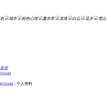
色
城市
粉色心情
薰衣草
龙珠
白云
花卉
雪山
首页
j11whf
gkj11whf
›
个人资料