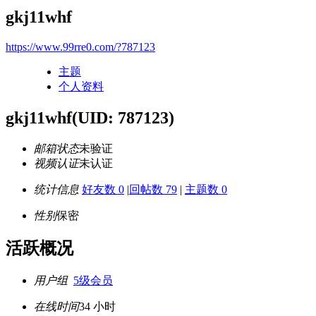
gkj11whf
https://www.99rre0.com/?787123
主题
个人资料
gkj11whf
(UID: 787123)
邮箱状态
未验证
视频认证
未认证
统计信息
好友数 0
|
回帖数 79
|
主题数 0
性别
保密
活跃概况
用户组
5级会员
在线时间
34 小时