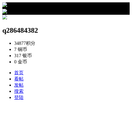
›
q286484382的资料
q286484382
34877
积分
7
铜币
317
银币
0
金币
首页
看帖
发帖
搜索
登陆