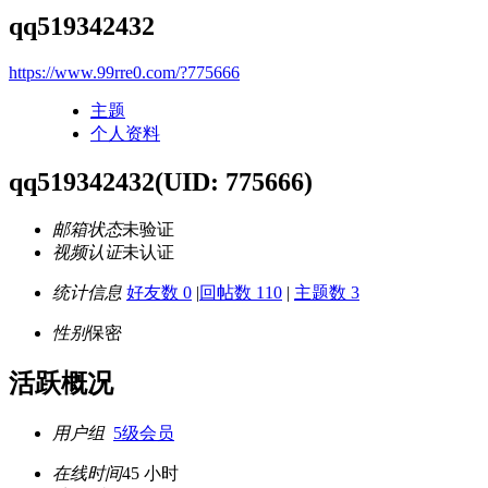
qq519342432
https://www.99rre0.com/?775666
主题
个人资料
qq519342432
(UID: 775666)
邮箱状态
未验证
视频认证
未认证
统计信息
好友数 0
|
回帖数 110
|
主题数 3
性别
保密
活跃概况
用户组
5级会员
在线时间
45 小时