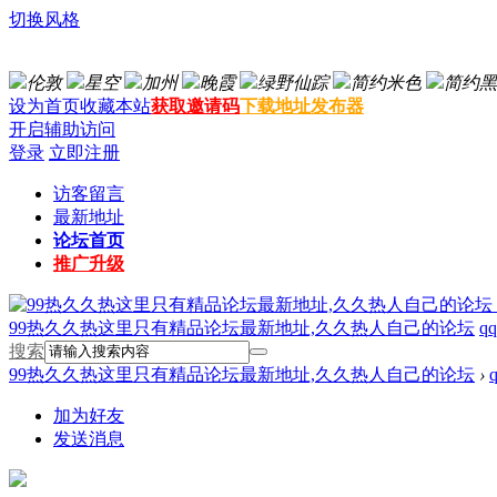
切换风格
伦敦
星空
加州
晚霞
绿野仙踪
简约米色
简约黑
设为首页
收藏本站
获取邀请码
下载地址发布器
开启辅助访问
登录
立即注册
访客留言
最新地址
论坛首页
推广升级
99热久久热这里只有精品论坛最新地址,久久热人自己的论坛
qq
搜索
99热久久热这里只有精品论坛最新地址,久久热人自己的论坛
›
加为好友
发送消息