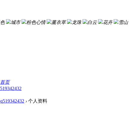
色
城市
粉色心情
薰衣草
龙珠
白云
花卉
雪山
首页
519342432
qq519342432
›
个人资料