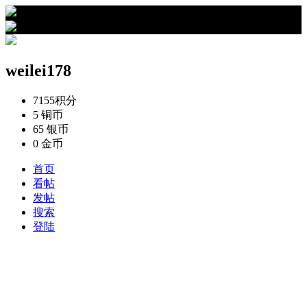
›
weilei178的资料
weilei178
7155
积分
5
铜币
65
银币
0
金币
首页
看帖
发帖
搜索
登陆