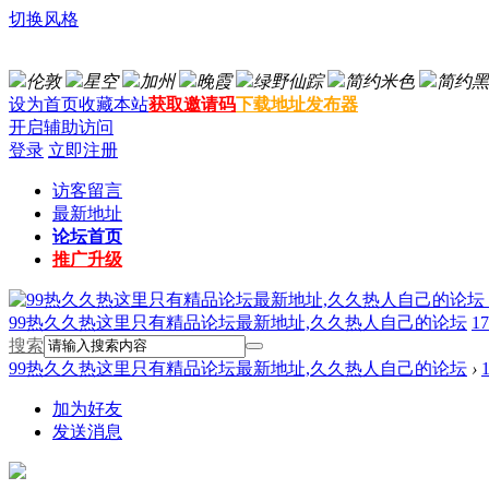
切换风格
伦敦
星空
加州
晚霞
绿野仙踪
简约米色
简约黑
设为首页
收藏本站
获取邀请码
下载地址发布器
开启辅助访问
登录
立即注册
访客留言
最新地址
论坛首页
推广升级
99热久久热这里只有精品论坛最新地址,久久热人自己的论坛
17
搜索
99热久久热这里只有精品论坛最新地址,久久热人自己的论坛
›
加为好友
发送消息