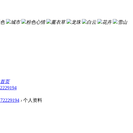
色
城市
粉色心情
薰衣草
龙珠
白云
花卉
雪山
首页
2229194
172229194
›
个人资料