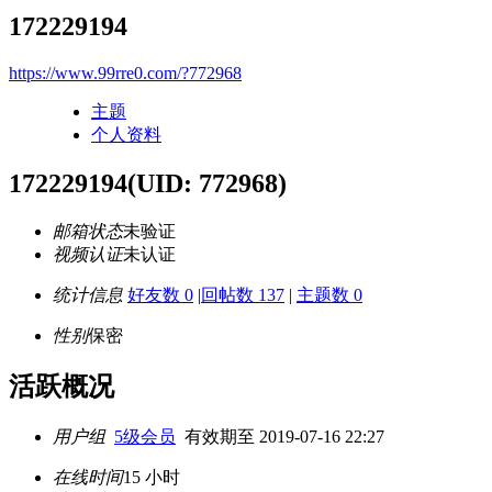
172229194
https://www.99rre0.com/?772968
主题
个人资料
172229194
(UID: 772968)
邮箱状态
未验证
视频认证
未认证
统计信息
好友数 0
|
回帖数 137
|
主题数 0
性别
保密
活跃概况
用户组
5级会员
有效期至 2019-07-16 22:27
在线时间
15 小时