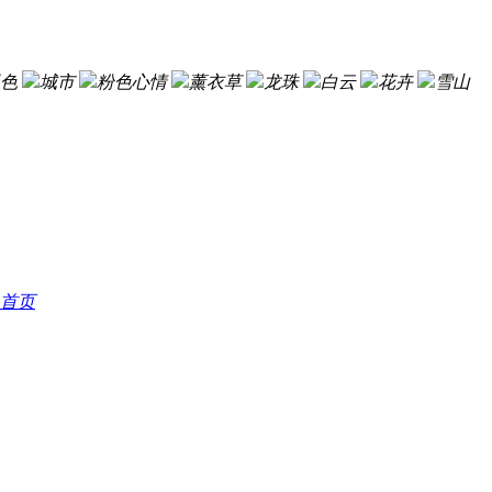
色
城市
粉色心情
薰衣草
龙珠
白云
花卉
雪山
首页