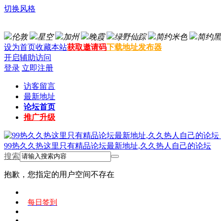
切换风格
伦敦
星空
加州
晚霞
绿野仙踪
简约米色
简约黑
设为首页
收藏本站
获取邀请码
下载地址发布器
开启辅助访问
登录
立即注册
访客留言
最新地址
论坛首页
推广升级
99热久久热这里只有精品论坛最新地址,久久热人自己的论坛
搜索
抱歉，您指定的用户空间不存在
每日签到