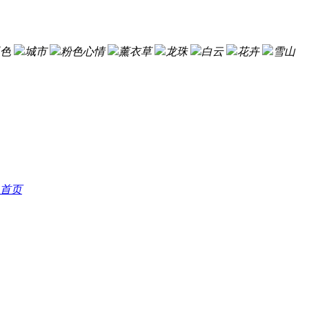
色
城市
粉色心情
薰衣草
龙珠
白云
花卉
雪山
首页