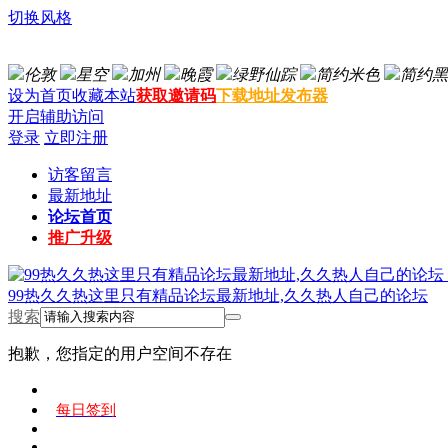
切换风格
伦敦
星空
加州
晚霞
绿野仙踪
简约米色
简约黑
设为首页
收藏本站
获取邀请码
下载地址发布器
开启辅助访问
登录
立即注册
访客留言
最新地址
论坛首页
推广升级
99热久久热这里只有精品论坛最新地址,久久热人自己的论坛
搜索
抱歉，您指定的用户空间不存在
每日签到