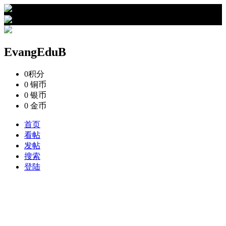
›
EvangEduB的资料
EvangEduB
0
积分
0
铜币
0
银币
0
金币
首页
看帖
发帖
搜索
登陆