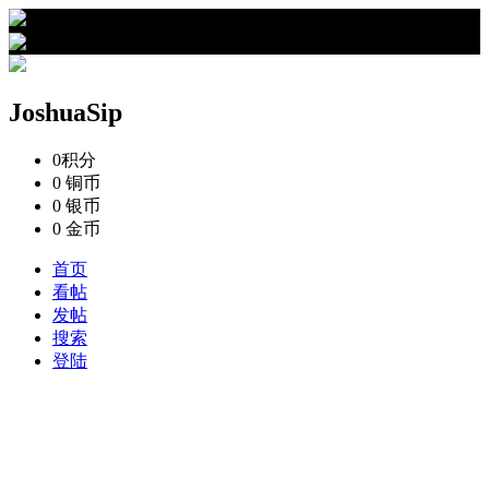
›
JoshuaSip的资料
JoshuaSip
0
积分
0
铜币
0
银币
0
金币
首页
看帖
发帖
搜索
登陆