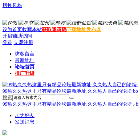
切换风格
伦敦
星空
加州
晚霞
绿野仙踪
简约米色
简约黑
设为首页
收藏本站
获取邀请码
下载地址发布器
开启辅助访问
登录
立即注册
访客留言
最新地址
论坛首页
推广升级
99热久久热这里只有精品论坛最新地址,久久热人自己的论坛
bo
搜索
99热久久热这里只有精品论坛最新地址,久久热人自己的论坛
›
b
加为好友
发送消息