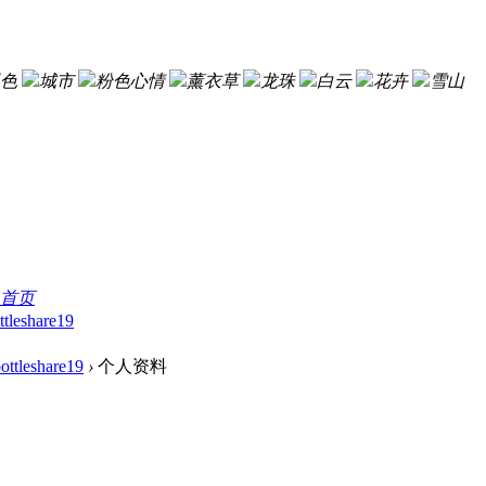
色
城市
粉色心情
薰衣草
龙珠
白云
花卉
雪山
首页
ttleshare19
ottleshare19
›
个人资料