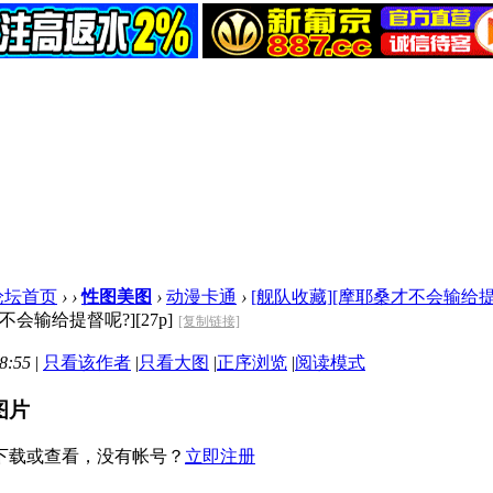
论坛首页
›
›
性图美图
›
动漫卡通
›
[舰队收藏][摩耶桑才不会输给提督呢?]
不会输给提督呢?][27p]
[复制链接]
8:55
|
只看该作者
|
只看大图
|
正序浏览
|
阅读模式
图片
下载或查看，没有帐号？
立即注册