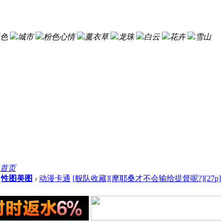
色
城市
粉色心情
薰衣草
龙珠
白云
花卉
雪山
首页
性图美图
›
动漫卡通
[舰队收藏][摩耶桑才不会输给提督呢?][27p] .