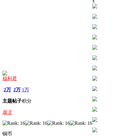
x
福利君
2万
2万
1万
主题
帖子
积分
版主
铜币