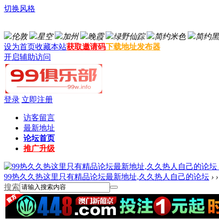
切换风格
伦敦
星空
加州
晚霞
绿野仙踪
简约米色
简约黑
设为首页
收藏本站
获取邀请码
下载地址发布器
开启辅助访问
登录
立即注册
访客留言
最新地址
论坛首页
推广升级
99热久久热这里只有精品论坛最新地址,久久热人自己的论坛
›
›
搜索