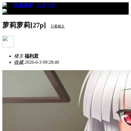
›
›
性图美图
›
动漫卡通
›
看帖
萝莉萝莉[27p]
只看楼主
楼主
福利君
收藏
2026-6-3 09:28:40