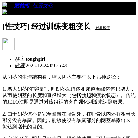
›
›
藏精阁
›
性爱文化
›
看帖
[性技巧] 经过训练变粗变长
只看楼主
楼主
toughgirl
收藏
2025-12-24 09:25:49
从阴茎的生理结构看，增大阴茎主要有以下几种途径：
1. 增大阴茎的“容量”，即阴茎海绵体和尿道海绵体体积增大，
从而使阴茎的长度和直径增大（包括勃起和疲软状态）。传统
的JELQ法即是通过对该组织的充血强化刺激来达到效果。
2. 由于阴茎体不是完全暴露在耻骨外，在耻骨以内还有相当长
部分没有暴露。因此，能够使没有暴露部分的阴茎暴露出来，
就达到增长的目的。