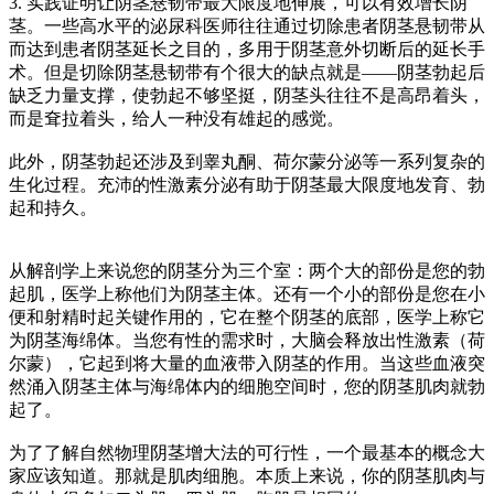
3. 实践证明让阴茎悬韧带最大限度地伸展，可以有效增长阴
茎。一些高水平的泌尿科医师往往通过切除患者阴茎悬韧带从
而达到患者阴茎延长之目的，多用于阴茎意外切断后的延长手
术。但是切除阴茎悬韧带有个很大的缺点就是——阴茎勃起后
缺乏力量支撑，使勃起不够坚挺，阴茎头往往不是高昂着头，
而是耷拉着头，给人一种没有雄起的感觉。
此外，阴茎勃起还涉及到睾丸酮、荷尔蒙分泌等一系列复杂的
生化过程。充沛的性激素分泌有助于阴茎最大限度地发育、勃
起和持久。
从解剖学上来说您的阴茎分为三个室：两个大的部份是您的勃
起肌，医学上称他们为阴茎主体。还有一个小的部份是您在小
便和射精时起关键作用的，它在整个阴茎的底部，医学上称它
为阴茎海绵体。当您有性的需求时，大脑会释放出性激素（荷
尔蒙），它起到将大量的血液带入阴茎的作用。当这些血液突
然涌入阴茎主体与海绵体内的细胞空间时，您的阴茎肌肉就勃
起了。
为了了解自然物理阴茎增大法的可行性，一个最基本的概念大
家应该知道。那就是肌肉细胞。本质上来说，你的阴茎肌肉与