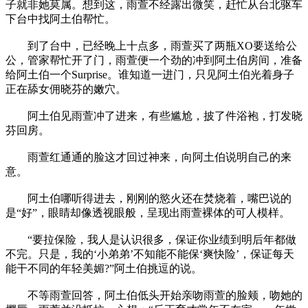
子就非她莫属。想到这，雨萱不经露出微笑，赶忙从台北驱车
下台中找阿土伯帮忙。
到了台中，已经晚上十点多，雨萱买了两瓶XO要送给公
公，管家帮忙开了门，雨萱便一个劲的冲到阿土伯房间，准备
给阿土伯一个Surprise。谁知道一进门，只见阿土伯光着身子
正在舔女佣晓芬的嫩穴。
阿土伯见雨萱冲了进来，有些尴尬，披了件浴袍，打发晓
芬回房。
雨萱红通通的脸这才回过神来，向阿土伯说明自己的来
意。
阿土伯哪听得进去，刚刚的慾火还在焚烧着，嘴巴说的
是“好”，眼睛却像透视眼般，呈现出雨萱裸体的可人模样。
“要拉保险，我人是认识很多，保证你业绩到明后年都做
不完。只是，我的‘小弟弟’不知能不能保‘爽快险’，保证每天
能干不同的年轻美媚?”阿土伯挑逗的说。
不等雨萱回答，阿土伯低头开始亲吻雨萱的脸颊，吻她的