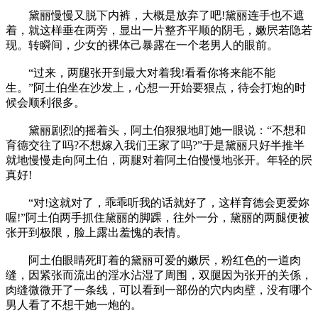
黛丽慢慢又脱下内裤，大概是放弃了吧!黛丽连手也不遮
着，就这样垂在两旁，显出一片整齐平顺的阴毛，嫩屄若隐若
现。转瞬间，少女的裸体己暴露在一个老男人的眼前。
“过来，两腿张开到最大对着我!看看你将来能不能
生。”阿土伯坐在沙发上，心想一开始要狠点，待会打炮的时
候会顺利很多。
黛丽剧烈的摇着头，阿土伯狠狠地盯她一眼说：“不想和
育德交往了吗?不想嫁入我们王家了吗?”于是黛丽只好半推半
就地慢慢走向阿土伯，两腿对着阿土伯慢慢地张开。年轻的屄
真好!
“对!这就对了，乖乖听我的话就好了，这样育德会更爱妳
喔!”阿土伯两手抓住黛丽的脚踝，往外一分，黛丽的两腿便被
张开到极限，脸上露出羞愧的表情。
阿土伯眼睛死盯着的黛丽可爱的嫩屄，粉红色的一道肉
缝，因紧张而流出的淫水沾湿了周围，双腿因为张开的关係，
肉缝微微开了一条线，可以看到一部份的穴内肉壁，没有哪个
男人看了不想干她一炮的。