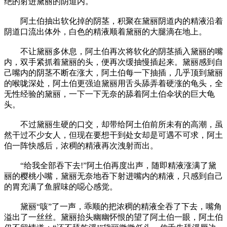
绝的射进黛丽的阴道内。
阿土伯抽出软化掉的阴茎，积聚在黛丽阴道内的精液沿着
阴道口流出体外，白色的精液顺着黛丽的大腿滴在地上。
不让黛丽多休息，阿土伯再次将软化的阴茎插入黛丽的嘴
内，双手紧抓着黛丽的头，便再次缓抽慢插起来。黛丽感到自
己嘴内的阴茎不断在涨大，阿土伯每一下抽插，几乎顶到黛丽
的喉咙深处，阿土伯更强迫黛丽用舌头舔弄着硬涨的龟头，全
无性经验的黛丽，一下一下无奈的舔着阿土伯伞状的巨大龟
头。
不过黛丽生硬的口交，却带给阿土伯前所未有的高潮，虽
然干过不少女人，但现在要想干到处女却是可遇不可求，阿土
伯一阵快感后，浓稠的精液再次洩射而出。
“给我全部吞下去!”阿土伯再度出声，随即精液涨满了黛
丽的樱桃小嘴，黛丽无奈地吞下射进嘴内的精液，只感到自己
的胃充满了鱼腥味的噁心感觉。
黛丽“咳”了一声，乖顺的把浓稠的精液全吞了下去，嘴角
溢出了一丝丝。黛丽抬头幽幽怀恨的望了阿土伯一眼，阿土伯