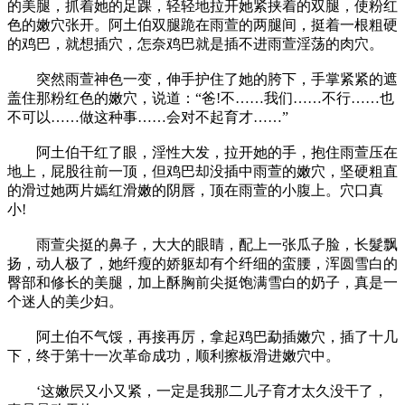
的美腿，抓着她的足踝，轻轻地拉开她紧挟着的双腿，使粉红
色的嫩穴张开。阿土伯双腿跪在雨萱的两腿间，挺着一根粗硬
的鸡巴，就想插穴，怎奈鸡巴就是插不进雨萱淫荡的肉穴。
突然雨萱神色一变，伸手护住了她的胯下，手掌紧紧的遮
盖住那粉红色的嫩穴，说道：“爸!不……我们……不行……也
不可以……做这种事……会对不起育才……”
阿土伯干红了眼，淫性大发，拉开她的手，抱住雨萱压在
地上，屁股往前一顶，但鸡巴却没插中雨萱的嫩穴，坚硬粗直
的滑过她两片嫣红滑嫩的阴唇，顶在雨萱的小腹上。穴口真
小!
雨萱尖挺的鼻子，大大的眼睛，配上一张瓜子脸，长髮飘
扬，动人极了，她纤瘦的娇躯却有个纤细的蛮腰，浑圆雪白的
臀部和修长的美腿，加上酥胸前尖挺饱满雪白的奶子，真是一
个迷人的美少妇。
阿土伯不气馁，再接再厉，拿起鸡巴勐插嫩穴，插了十几
下，终于第十一次革命成功，顺利擦板滑进嫩穴中。
‘这嫩屄又小又紧，一定是我那二儿子育才太久没干了，