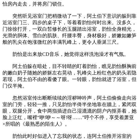
怡房内走去，并将房门锁住。
突然听见浴室门把稍微动了一下，阿土伯下意识的躲到靠
近浴室门三、四步的桌子下，等着看韵怡何时出来。没多久，
门徐徐打开，一双白皙修长的玉腿踏出浴室，韵怡全身精光，
光滑的胴体、雪白的肌肤、纤腰丰臀，身材极好，娇嫩如嫩笋
般的乳尖在饱涨微红的丰满乳峰上，更令人垂涎三尺。
韵怡是出来放CD音乐，她觉得这样洗泡澡才有气氛。
阿土伯躲在暗处，目不转睛的盯着韵怡，瞧见韵怡酥胸前
的嫩白奶子随她的娇躯左右晃动，乳峰尖上粉红色的奶头若隐
若现，阿土伯不由的看傻了眼。一转眼，韵怡就进了浴室，但
门仅半掩。
忽然浴室传出断断续续的淫秽呻吟声，阿土伯偷偷走向浴
室的门旁，轻轻一推，只见韵怡半倚半坐地靠在牆上，紧闭双
眼，双腿分开，食中两指插进自己湿漉漉的阴户内抠弄着，她
脸上泛红，嘴裡“咿!咿～～呀!呀……”哼个不停，享受着萧亚
×所唱的《最熟悉的陌生人》。
韵怡此时好似进入了忘我的状态，连阿土伯推开浴室的