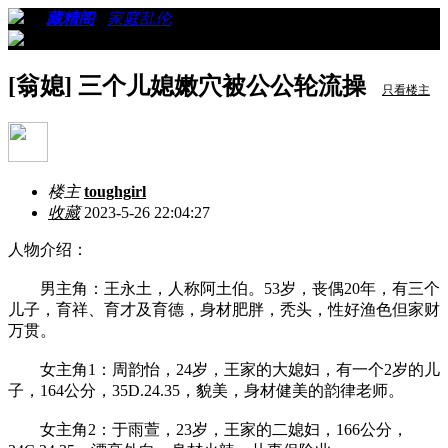
›
›
藏精阁
›
家庭乱伦
›
看帖
[翁媳] 三个儿媳嫩穴被公公轮流操
只看楼主
楼主
toughgirl
收藏
2023-5-26 22:04:27
人物介绍：
男主角：王永土，人称阿土伯。53岁，丧偶20年，有三个
儿子，育祥、育才及育德，身材肥胖，秃头，性好渔色但家财
万贯。
女主角1：周韵怡，24岁，王家的大媳妇，有一个2岁的儿
子，164公分，35D.24.35，貌美，身材健美的韵律老师。
女主角2：于雨萱，23岁，王家的二媳妇，166公分，