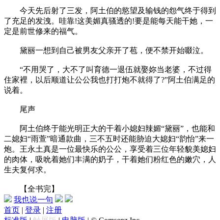
今天先后射了三发，阿土伯的慾望及输钱的怨气终于得到
了充足的发洩。哇靠!这美媚真骚透的!要是能每天能干她，一
定是前世修来的福气。
黛丽一想到自己被男友父亲开了苞，便不禁开始啜泣。
“不用哭了，大不了叫育德一退伍就娶妳当老婆，不过得
住家裡，以后顺道让公公我也打打炮不就得了?”阿土伯满足的
说着。
尾声
阿土伯终于能光明正大的干着小媳妇辣媚“黛丽”，也能和
二媳妇“雨萱”暗通款曲，三不五时还能胁迫大媳妇“韵怡”来一
炮。王永土真是一位最快乐的公公，享受着三位年轻貌美媳妇
的肉体，吸吮着她们丰满的奶子，干着她们粉红色的嫩穴，人
生夫复何求。
【全书完】
我也说一句
首页
|
登录
|
注册