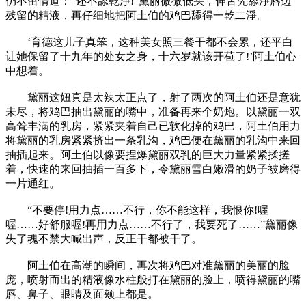
仍不留情道：“还不舔乾淨!”黛丽微微低头，伸舌先舔淨唇边
残留的精液，再仔细地把阿土伯的鸡巴舔得一乾二淨。
‘育德这儿子真笨，这种美女照三餐干都不会累，还平白
让她保留了十九年的处女之身，十六岁就该开苞了!’阿土伯心
中想着。
黛丽这妞真是太辣太正点了，射了两次的阿土伯还是意犹
未尽，将鸡巴抽出黛丽的嘴中，准备再来个奶炮。以黛丽一双
高耸丰满的乳房，紧紧夹着自己已软化掉的鸡巴，阿土伯用力
将黛丽的乳房紧紧挤出一条乳沟，鸡巴便在黛丽的乳沟中来回
抽插起来。阿土伯以像要捏爆黛丽双乳的巨大力量紧紧揉搓
着，快速的来回抽插一百多下，令黛丽雪白嫩滑的奶子被磨得
一片通红。
“不要停!用力点……不行，你不能这样，我恨你!喔
喔……好舒服喔!再用力点……不行了，我要死了……”黛丽像
失了魂不禁大喊出声，反正干都被干了。
阿土伯在高潮的瞬间，再次将鸡巴对准黛丽的美丽的脸
庞，喷射而出的精液像水柱般打在黛丽的脸上，喷得黛丽的嘴
唇、鼻子、眼睛及面颊上都是。