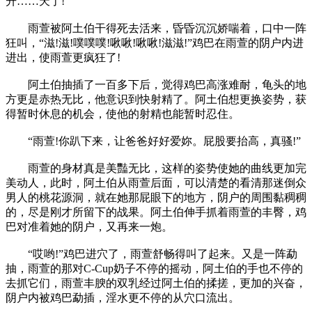
升……天了!”
雨萱被阿土伯干得死去活来，昏昏沉沉娇喘着，口中一阵
狂叫，“滋!滋!噗噗噗!啾啾!啾啾!滋滋!”鸡巴在雨萱的阴户内进
进出，使雨萱更疯狂了!
阿土伯抽插了一百多下后，觉得鸡巴高涨难耐，龟头的地
方更是赤热无比，他意识到快射精了。阿土伯想更换姿势，获
得暂时休息的机会，使他的射精也能暂时忍住。
“雨萱!你趴下来，让爸爸好好爱妳。屁股要抬高，真骚!”
雨萱的身材真是美豔无比，这样的姿势使她的曲线更加完
美动人，此时，阿土伯从雨萱后面，可以清楚的看清那迷倒众
男人的桃花源洞，就在她那屁眼下的地方，阴户的周围黏稠稠
的，尽是刚才所留下的战果。阿土伯伸手抓着雨萱的丰臀，鸡
巴对准着她的阴户，又再来一炮。
“哎哟!”鸡巴进穴了，雨萱舒畅得叫了起来。又是一阵勐
抽，雨萱的那对C-Cup奶子不停的摇动，阿土伯的手也不停的
去抓它们，雨萱丰腴的双乳经过阿土伯的揉搓，更加的兴奋，
阴户内被鸡巴勐插，淫水更不停的从穴口流出。