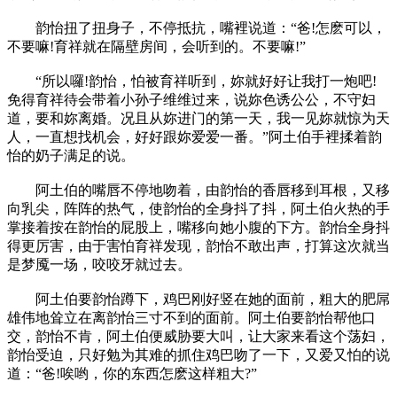
韵怡扭了扭身子，不停抵抗，嘴裡说道：“爸!怎麽可以，
不要嘛!育祥就在隔壁房间，会听到的。不要嘛!”
“所以囉!韵怡，怕被育祥听到，妳就好好让我打一炮吧!
免得育祥待会带着小孙子维维过来，说妳色诱公公，不守妇
道，要和妳离婚。况且从妳进门的第一天，我一见妳就惊为天
人，一直想找机会，好好跟妳爱爱一番。”阿土伯手裡揉着韵
怡的奶子满足的说。
阿土伯的嘴唇不停地吻着，由韵怡的香唇移到耳根，又移
向乳尖，阵阵的热气，使韵怡的全身抖了抖，阿土伯火热的手
掌接着按在韵怡的屁股上，嘴移向她小腹的下方。韵怡全身抖
得更厉害，由于害怕育祥发现，韵怡不敢出声，打算这次就当
是梦魇一场，咬咬牙就过去。
阿土伯要韵怡蹲下，鸡巴刚好竖在她的面前，粗大的肥屌
雄伟地耸立在离韵怡三寸不到的面前。阿土伯要韵怡帮他口
交，韵怡不肯，阿土伯便威胁要大叫，让大家来看这个荡妇，
韵怡受迫，只好勉为其难的抓住鸡巴吻了一下，又爱又怕的说
道：“爸!唉哟，你的东西怎麽这样粗大?”