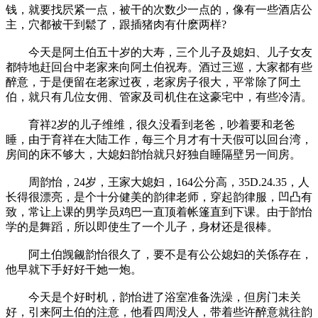
钱，就要找屄紧一点，被干的次数少一点的，像有一些酒店公
主，穴都被干到鬆了，跟插猪肉有什麽两样?
今天是阿土伯五十岁的大寿，三个儿子及媳妇、儿子女友
都特地赶回台中老家来向阿土伯祝寿。酒过三巡，大家都有些
醉意，于是便留在老家过夜，老家房子很大，平常除了阿土
伯，就只有几位女佣、管家及司机住在这豪宅中，有些冷清。
育祥2岁的儿子维维，很久没看到老爸，吵着要和老爸
睡，由于育祥在大陆工作，每三个月才有十天假可以回台湾，
房间的床不够大，大媳妇韵怡就只好独自睡隔壁另一间房。
周韵怡，24岁，王家大媳妇，164公分高，35D.24.35，人
长得很漂亮，是个十分健美的韵律老师，穿起韵律服，凹凸有
致，常让上课的男学员鸡巴一直顶着帐篷直到下课。由于韵怡
学的是舞蹈，所以即使生了一个儿子，身材还是很棒。
阿土伯觊觎韵怡很久了，要不是有公公媳妇的关係存在，
他早就下手好好干她一炮。
今天是个好时机，韵怡进了浴室准备洗澡，但房门未关
好，引来阿土伯的注意，他看四周没人，带着些许醉意就往韵