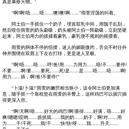
真是暴殄天物。’
“啊!啊!唔……唔……噢!噢!啊……”雨萱淫荡的叫着。
阿土伯一手抓住一个奶子，埋首双乳中间，用鬚子乱刮，
然后咬住雨萱的奶头勐吸，奶头被阿土伯一阵勐吸，立刻坚硬
起来，阿土伯用力的搓揉着豪乳，豪乳便不规则的摇摆着。
雨萱的胴体不停的忸摆，迷人的媚眼微闭，舌尖不时往外
伸并围绕在双唇上下左右打转，更是迷人至极。
“啊!唔……唔……哼!爸!用……力用力……唔!不……要停!
不要……啊!要……要死……死!是……是……唔……唔……啊!
用力……插，啊!爸!不要停!”
“卜滋!卜滋!”雨萱的嫩屄相当狭小，这令阿土伯更加满
意，随手抓一个靠枕垫在雨萱的丰臀上，这样鸡巴可以插穴插
得更深入些。
“啊!天啊!唔……好大的鸡巴!啊!塞得……好满，唔……好
爽!嗯嗯!哎哟……抓抓我……我的奶……奶子，啊!对……用
力……干!干死……我!干……快!快!呀……我……升天……