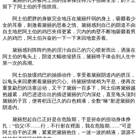
黛丽的乳房被阿土伯的指掌揉捏得几乎扭曲变形，奶子上
留下了阿土伯的手指抓痕。
阿土伯肥胖的身躯完全地压在黛丽纤弱的身上，吸啜着少
女的耳垂，刺激着黛丽的思春之情。黛丽感到自己的阴道不由
自主地把阿土伯的鸡巴夹得更紧，穴内的肉壁不断地吸啜着男
人的鸡巴，阿土伯兴奋的一下一下来回地套弄着。
黛丽感到阵阵灼热的淫汁由自己的穴心喷射而出，洒落在
阿土伯的龟头上，阴道大幅收缩挤压，黛丽终于体会到人生中
第一次的高潮。
阿土伯放缓鸡巴的抽插动作，享受着黛丽阴道内的挤压，
以龟头来回磨擦着黛丽的穴心。待黛丽情绪稍为平息，便再次
重复勐烈的活塞运动，又干了黛丽一百多下，阿土伯将黛丽越
抱越紧，鸡巴进进出出的插进黛丽的穴内深处，直至龟头顶到
黛丽的子宫，便将积压已久的白色精液，全数“咻”射进黛丽的
阴道内。
黛丽想起自己正好是在危险期，于是拚命的扭动身体挣
扎：“伯父!不……行，不行射在裡面，我在危险期……”可是
阿土伯干的正爽，紧紧把黛丽抱住，一波一波的精液，源源不