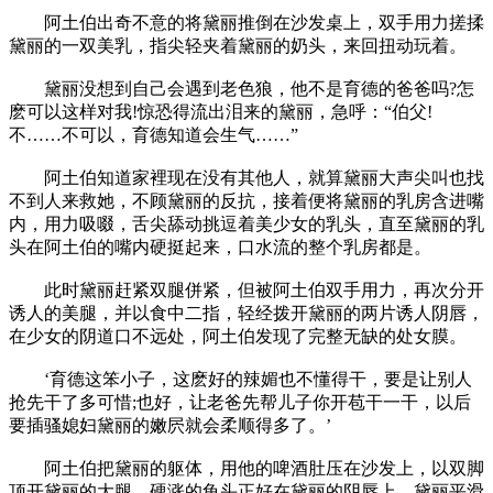
阿土伯出奇不意的将黛丽推倒在沙发桌上，双手用力搓揉
黛丽的一双美乳，指尖轻夹着黛丽的奶头，来回扭动玩着。
黛丽没想到自己会遇到老色狼，他不是育德的爸爸吗?怎
麽可以这样对我!惊恐得流出泪来的黛丽，急呼：“伯父!
不……不可以，育德知道会生气……”
阿土伯知道家裡现在没有其他人，就算黛丽大声尖叫也找
不到人来救她，不顾黛丽的反抗，接着便将黛丽的乳房含进嘴
内，用力吸啜，舌尖舔动挑逗着美少女的乳头，直至黛丽的乳
头在阿土伯的嘴内硬挺起来，口水流的整个乳房都是。
此时黛丽赶紧双腿併紧，但被阿土伯双手用力，再次分开
诱人的美腿，并以食中二指，轻经拨开黛丽的两片诱人阴唇，
在少女的阴道口不远处，阿土伯发现了完整无缺的处女膜。
‘育德这笨小子，这麽好的辣媚也不懂得干，要是让别人
抢先干了多可惜;也好，让老爸先帮儿子你开苞干一干，以后
要插骚媳妇黛丽的嫩屄就会柔顺得多了。’
阿土伯把黛丽的躯体，用他的啤酒肚压在沙发上，以双脚
顶开黛丽的大腿，硬涨的龟头正好在黛丽的阴唇上。黛丽平滑