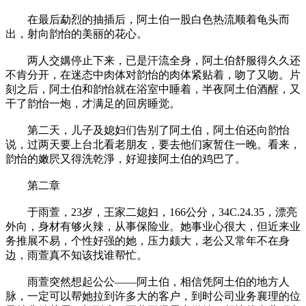
在最后勐烈的抽插后，阿土伯一股白色热流顺着龟头而
出，射向韵怡的美丽的花心。
两人交媾停止下来，已是汗流全身，阿土伯舒服得久久还
不肯分开，在迷态中肉体对韵怡的肉体紧贴着，吻了又吻。片
刻之后，阿土伯和韵怡就在浴室中睡着，半夜阿土伯酒醒，又
干了韵怡一炮，才满足的回房睡觉。
第二天，儿子及媳妇们告别了阿土伯，阿土伯还向韵怡
说，过两天要上台北看老朋友，要去他们家暂住一晚。看来，
韵怡的嫩屄又得洗乾淨，好迎接阿土伯的鸡巴了。
第二章
于雨萱，23岁，王家二媳妇，166公分，34C.24.35，漂亮
外向，身材有够火辣，从事保险业。她事业心很大，但近来业
务推展不易，个性好强的她，压力颇大，老公又常年不在身
边，雨萱真不知该找谁帮忙。
雨萱突然想起公公——阿土伯，相信凭阿土伯的地方人
脉，一定可以帮她拉到许多大的客户，到时公司业务襄理的位