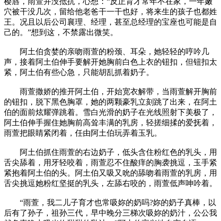
樱唇，雨萱并没抵抗，心想：“反正育才常年不在家，一年嫩
穴被干没几次，留给他老爸干一干也好，将来生的孩子也都姓
王。况且以后公司襄理、经理，甚至总经理的宝座也可能是自
己的。”想到这，不禁露出微笑。
阿土伯贪婪的亲吻雨萱的粉颈、耳朵，她轻轻的哼吟几
声，接着阿土伯伸手要解开她胸前白色上衣的钮扣，但钮扣太
紧，阿土伯有些心急，只能胡乱抓着奶子。
雨萱撒娇的推开阿土伯，开始宽衣解带，当雨萱解开胸前
的钮扣，脱下黑色胸罩，她的两颗豪乳立刻跳了出来，在阿土
伯的面前炫耀弹跳着。雪白光滑的奶子在光线照射下美极了，
阿土伯伸手握住她胸前高耸丰满的乳房，轻搓细揉的爱抚着，
雨萱把眼睛紧闭着，任由阿土伯玩弄着玉乳。
阿土伯抓住雨萱的右边奶子，低头含住粉红色的乳头，用
舌尖舔着，用牙轻咬着，雨萱忍不住酸痒的胸袭挑逗，玉手紧
紧抱着阿土伯的头。阿土伯又吸又吮的舔吻着雨萱的乳房，用
舌尖挑逗她粉红坚挺的乳头，左舔右咬的，雨萱低声呻吟着。
“雨萱，我二儿子育才也常吸妳的奶吗?妳的奶子真棒，以
后有了孙子，祖孙三代，早中晚分三梯次吸妳的奶汁，公公我