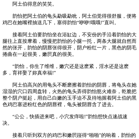
阿土伯得意的笑笑。
韵怡把阿土伯的龟头勐吸勐吮，阿土伯觉得很舒服，便将
鸡巴在她嘴裡抽送几下，塞得韵怡“咿咿!哦哦!”直叫。
接着阿土伯要韵怡坐在浴缸边，不安份的手沿着韵怡的大
腿往上直按摩着，慢慢把韵怡的小腿一托，两条大腿就自然而
然的张开，韵怡的阴唇张得很开，阴户粉红一片，黑色的阴毛
捲曲在一起很美，嫩屄真的很美。
“韵怡，你生了维维，嫩穴还是这麽紧，淫水还是这麽
多，育祥娶了妳真幸福!”
阿土伯高兴的用龟头不断磨擦着韵怡的阴唇，将龟头在她
湿湿的穴口四周盘转，火热的龟头弄得韵怡慾火难奈，乾脆把
整个阴户挺起，用自己白嫩的玉手迫不及待地握着阿土伯的黑
色鸡巴塞进粉红色的阴唇裡，龟头被阴唇含了进去。
“公公，快插进来吧，小穴发痒啦!”韵怡想快点速战速
决。
接着只听到双方的鸡巴和嫩屄踫得“啪啪”的响着，韵怡的