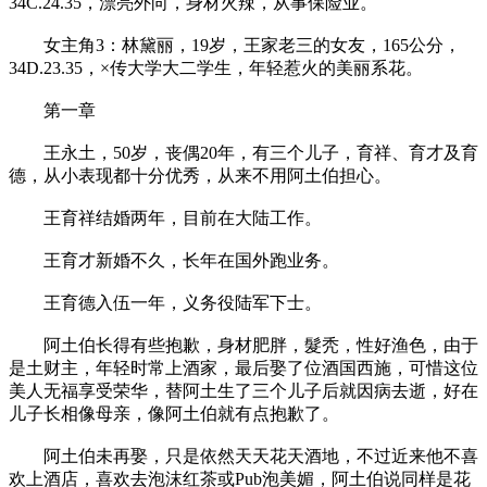
34C.24.35，漂亮外向，身材火辣，从事保险业。
女主角3：林黛丽，19岁，王家老三的女友，165公分，
34D.23.35，×传大学大二学生，年轻惹火的美丽系花。
第一章
王永土，50岁，丧偶20年，有三个儿子，育祥、育才及育
德，从小表现都十分优秀，从来不用阿土伯担心。
王育祥结婚两年，目前在大陆工作。
王育才新婚不久，长年在国外跑业务。
王育德入伍一年，义务役陆军下士。
阿土伯长得有些抱歉，身材肥胖，髮秃，性好渔色，由于
是土财主，年轻时常上酒家，最后娶了位酒国西施，可惜这位
美人无福享受荣华，替阿土生了三个儿子后就因病去逝，好在
儿子长相像母亲，像阿土伯就有点抱歉了。
阿土伯未再娶，只是依然天天花天酒地，不过近来他不喜
欢上酒店，喜欢去泡沫红茶或Pub泡美媚，阿土伯说同样是花