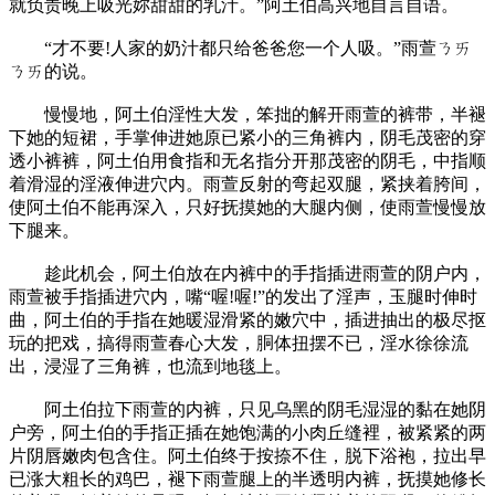
就负责晚上吸光妳甜甜的乳汁。”阿土伯高兴地自言自语。
“才不要!人家的奶汁都只给爸爸您一个人吸。”雨萱ㄋㄞ
ㄋㄞ的说。
慢慢地，阿土伯淫性大发，笨拙的解开雨萱的裤带，半褪
下她的短裙，手掌伸进她原已紧小的三角裤内，阴毛茂密的穿
透小裤裤，阿土伯用食指和无名指分开那茂密的阴毛，中指顺
着滑湿的淫液伸进穴内。雨萱反射的弯起双腿，紧挟着胯间，
使阿土伯不能再深入，只好抚摸她的大腿内侧，使雨萱慢慢放
下腿来。
趁此机会，阿土伯放在内裤中的手指插进雨萱的阴户内，
雨萱被手指插进穴内，嘴“喔!喔!”的发出了淫声，玉腿时伸时
曲，阿土伯的手指在她暖湿滑紧的嫩穴中，插进抽出的极尽抠
玩的把戏，搞得雨萱春心大发，胴体扭摆不已，淫水徐徐流
出，浸湿了三角裤，也流到地毯上。
阿土伯拉下雨萱的内裤，只见乌黑的阴毛湿湿的黏在她阴
户旁，阿土伯的手指正插在她饱满的小肉丘缝裡，被紧紧的两
片阴唇嫩肉包含住。阿土伯终于按捺不住，脱下浴袍，拉出早
已涨大粗长的鸡巴，褪下雨萱腿上的半透明内裤，抚摸她修长