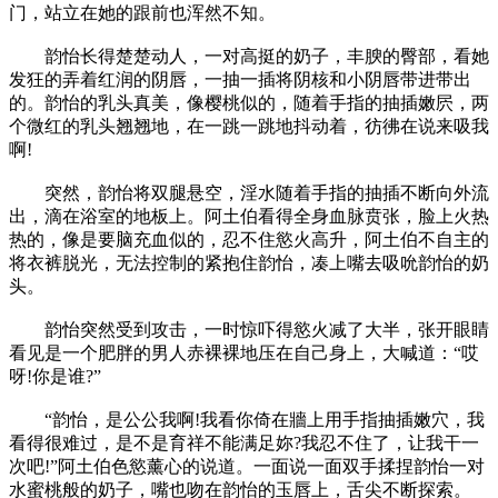
门，站立在她的跟前也浑然不知。
韵怡长得楚楚动人，一对高挺的奶子，丰腴的臀部，看她
发狂的弄着红润的阴唇，一抽一插将阴核和小阴唇带进带出
的。韵怡的乳头真美，像樱桃似的，随着手指的抽插嫩屄，两
个微红的乳头翘翘地，在一跳一跳地抖动着，彷彿在说来吸我
啊!
突然，韵怡将双腿悬空，淫水随着手指的抽插不断向外流
出，滴在浴室的地板上。阿土伯看得全身血脉贲张，脸上火热
热的，像是要脑充血似的，忍不住慾火高升，阿土伯不自主的
将衣裤脱光，无法控制的紧抱住韵怡，凑上嘴去吸吮韵怡的奶
头。
韵怡突然受到攻击，一时惊吓得慾火减了大半，张开眼睛
看见是一个肥胖的男人赤裸裸地压在自己身上，大喊道：“哎
呀!你是谁?”
“韵怡，是公公我啊!我看你倚在牆上用手指抽插嫩穴，我
看得很难过，是不是育祥不能满足妳?我忍不住了，让我干一
次吧!”阿土伯色慾薰心的说道。一面说一面双手揉捏韵怡一对
水蜜桃般的奶子，嘴也吻在韵怡的玉唇上，舌尖不断探索。