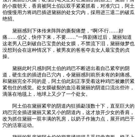
的小腹朝天，香肩被阿土伯以双手紧紧抓着，对准穴口，阿土
伯慢慢用力将鸡巴插进黛丽的处女穴内，採用进三退二的破瓜
绝招。
黛丽感到下体传来阵阵的撕裂痛楚，“啊!不行……好
痛……伯父，快停下来，不要……”一阵剧痛过后，黛丽知道
这老男人已刺破自己宝贵的处女膜，不禁流下泪，黛丽做梦也
没想到会在这种情况下，被男友的爸爸夺去女人最宝贵的贞
操。
黛丽此时只感到阿土伯的鸡巴不断进出着自己紧窄的阴
道，硬生生的插进自己穴内，令黛丽感到前所未有的刺痛感。
和黛丽完全不同的是，阿土伯此刻正享受着这种鸡巴被嫩屄紧
紧包住的感觉。处女膜破裂的血沿着黛丽的阴道口流出些许，
滴落在地毯上，地球上又少了一个处女。
阿土伯在黛丽紧窄的阴道内狂插勐顶数十下，直至巨大的
鸡巴完全插进黛丽又紧又小的阴道内，这才放开少女的香肩，
改为抓住黛丽一双丰满的乳房，以奶子作施力点，展开鸡巴干
穴的活塞运动。