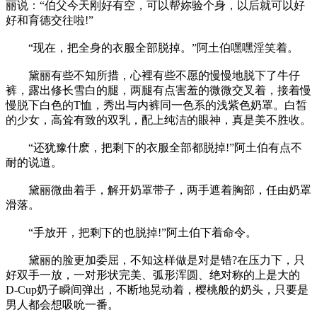
丽说：“伯父今天刚好有空，可以帮妳验个身，以后就可以好
好和育德交往啦!”
“现在，把全身的衣服全部脱掉。”阿土伯嘿嘿淫笑着。
黛丽有些不知所措，心裡有些不愿的慢慢地脱下了牛仔
裤，露出修长雪白的腿，两腿有点害羞的微微交叉着，接着慢
慢脱下白色的T恤，秀出与内裤同一色系的浅紫色奶罩。白皙
的少女，高耸有致的双乳，配上纯洁的眼神，真是美不胜收。
“还犹豫什麽，把剩下的衣服全部都脱掉!”阿土伯有点不
耐的说道。
黛丽微曲着手，解开奶罩带子，两手遮着胸部，任由奶罩
滑落。
“手放开，把剩下的也脱掉!”阿土伯下着命令。
黛丽的脸更加委屈，不知这样做是对是错?在压力下，只
好双手一放，一对形状完美、弧形浑圆、绝对称的上是大的
D-Cup奶子瞬间弹出，不断地晃动着，樱桃般的奶头，只要是
男人都会想吸吮一番。