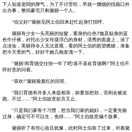
下人知道老闆的脾气，为了不讨苦吃，早就一熘烟的找藉口外
出办事，整间豪宅只剩黛丽一个人。
“伯父好!”黛丽见阿土伯回来赶忙起身打招呼。
黛丽有少女一头亮丽的短髮，紧身的白色T恤及贴身的蓝
色牛仔裤，衬托出少女玲珑浮凸的身材，清秀的面庞上，涂了
点淡妆，美丽得令人无法直视，看的阿土伯的慾望燃烧，准备
把今天受的气，好好干她几炮发洩一下。
“黛丽!和育德交往快一年了吧!喜不喜欢育德啊?”阿土伯不
怀好意的问着。
“喜欢!”黛丽脸羞红的回答。
“我们育德有许多人来提相亲，妳要加把劲，否则会被追
跑。不过……”阿土伯故意欲言又止。
“只是我们家有个习惯，想当我们家的媳妇，一定要先验
过身，确定可不可以生，免得……”阿土伯故意编个故事。
黛丽听了有些心急且犹豫，此时阿土伯靠了过来，对着黛