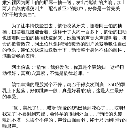
嫩穴裡因为阿土伯的肥屌一抽一送，发出“滋滋”的声响，加上
两人自然的淫荡叫声，配合萧亚×的歌声，好像是一首完美
的“干炮协奏曲”。
为了让事情快些过去，韵怡咬紧牙关，随着阿土伯的抽
插，扭摆着屁股迎合着。这样干了大约一百多下，韵怡的扭动
也随着阿土伯的抽插快速起来，她颤抖的声音大声淫叫着，拼
命的挺着嫩穴，阿土伯只觉得韵怡暖热的阴户紧紧地吸住自己
的龟头，连忙又快速抽送数十下，韵怡整个身体不住的颤抖，
满脸舒畅的表情。
阿土伯说：“韵怡，我好爱你，你真是个骚媳妇，这样扭
动很好，真爽!穴真紧，不愧是韵律老师。”
韵怡丰满的屁股摇个不停，鸡巴干得次次到底，35D的双
乳上下起落，好似跳舞一般，真是好看!的确，这是人生最好
的享受。
“爸，美死了!……哎呀!亲爱的!鸡巴顶到花心了……哎呀!
我完了!不要射到穴裡，会怀孕的!射到外面……”韵怡的头髮
散乱不堪，头摆个不停的，声音由强而弱，终于只听到哼哼的
喘息声。