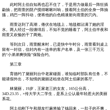
此时阿土伯自知再也忍不住了，于是用力做最后一阵狂插
勐抽，把雨萱的阴户搅得啾啾叫响，接着阿土伯的全身一阵抽
搐，鸡巴一阵抖动，便将他的白色精液射向雨萱的穴内。
雨萱达到了高潮，倦伏在地毯上，地毯都沾满了她的淫
水。两人经过一段缠绵后，不知不觉的睡着了，阿土伯半夜和
雨萱又欢愉的干了两炮。
等到次日，雨萱醒来时，已是快中午时分，雨萱看到桌上
留有一封信，信封内有一连串的客户名单，及一张三千万元
的“小弟弟爽快险”保险合约。
第三章
育德约了黛丽到台中老家碰面，谁知临时部队有任务，不
能请假外出，不知情的黛丽还枯坐在阿土伯家的客厅。
林黛丽，19岁，王家老三的女友，165公分高，
34D.23.35，×传大学大二学生，是系上公认最年轻惹火的美丽
系花。
阿土伯刚下午和朋友打麻将输了钱回来，一肚子的不爽，