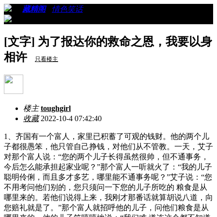
›
›
藏精阁
›
情色笑话
›
看帖
[文字] 为了报达你的救命之恩，我要以身
相许
只看楼主
楼主
toughgirl
收藏
2022-10-4 07:42:40
1、齐国有一个富人，家里已积蓄了可观的钱财。他的两个儿
子都很愚笨，他只管自己挣钱，对他们从不管教。一天，艾子
对那个富人说：“您的两个儿子长得虽然很帅，但不通事务，
今后怎么能承担起家业呢？”那个富人一听就火了：“我的儿子
聪明伶俐，而且多才多艺，哪里能不通事务呢？”艾子说：“您
不用考问他们别的，您只须问一下您的儿子所吃的 粮食是从
哪里来的。若他们说得上来，我刚才那番话就算胡说八道，向
您赔礼就是了。”那个富人就招呼他的儿子，问他们粮食是从