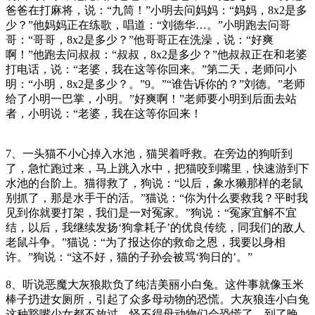
爸爸在打麻将，说：“九筒！”小明去问妈妈：“妈妈，8x2是多
少？”他妈妈正在练歌，唱道：“刘德华…。”小明跑去问哥
哥：“哥哥，8x2是多少？”他哥哥正在洗澡，说：“好爽
啊！”他跑去问叔叔：“叔叔，8x2是多少？”他叔叔正在和老婆
打电话，说：“老婆，我在这等你回来。”第二天，老师问小
明：“小明，8x2是多少？。”9。”“谁告诉你的？”刘德。”老师
给了小明一巴掌，小明。”好爽啊！”老师要小明到后面去站
者，小明说：“老婆，我在这等你回来！
7、一头猫不小心掉入水池，猫哭着呼救。在旁边的狗听到
了，急忙跑过来，马上跳入水中，把猫咬到嘴里，快速游到下
水池的台阶上。猫得救了，狗说：“以后，象水獭那样的老鼠
别抓了，那是水手干的活。”猫说：“你为什么要救我？平时我
见到你就要打架，我们是一对冤家。”狗说：“冤家宜解不宜
结，以后，我继续发扬‘狗拿耗子’的优良传统，同我们的敌人
老鼠斗争。”猫说：“为了报达你的救命之恩，我要以身相
许。”狗说：“这不好，猫的子孙会被骂‘狗日的’。”
8、听说恶魔大灰狼欺负了纯洁美丽小白兔。这件事就像玉米
棒子扔进女厕所，引起了众多母动物的恐慌。大灰狼连小白兔
这种豁嘴少女都不放过，怪不得母动物们会恐慌了。到了晚