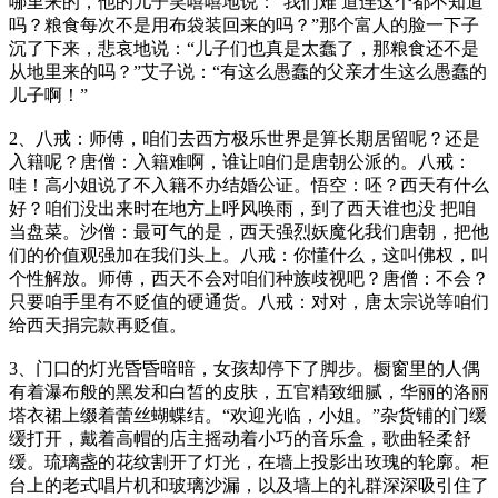
哪里来的，他的儿子笑嘻嘻地说：“我们难 道连这个都不知道
吗？粮食每次不是用布袋装回来的吗？”那个富人的脸一下子
沉了下来，悲哀地说：“儿子们也真是太蠢了，那粮食还不是
从地里来的吗？”艾子说：“有这么愚蠢的父亲才生这么愚蠢的
儿子啊！”
2、八戒：师傅，咱们去西方极乐世界是算长期居留呢？还是
入籍呢？唐僧：入籍难啊，谁让咱们是唐朝公派的。八戒：
哇！高小姐说了不入籍不办结婚公证。悟空：呸？西天有什么
好？咱们没出来时在地方上呼风唤雨，到了西天谁也没 把咱
当盘菜。沙僧：最可气的是，西天强烈妖魔化我们唐朝，把他
们的价值观强加在我们头上。八戒：你懂什么，这叫佛权，叫
个性解放。师傅，西天不会对咱们种族歧视吧？唐僧：不会？
只要咱手里有不贬值的硬通货。八戒：对对，唐太宗说等咱们
给西天捐完款再贬值。
3、门口的灯光昏昏暗暗，女孩却停下了脚步。橱窗里的人偶
有着瀑布般的黑发和白皙的皮肤，五官精致细腻，华丽的洛丽
塔衣裙上缀着蕾丝蝴蝶结。“欢迎光临，小姐。”杂货铺的门缓
缓打开，戴着高帽的店主摇动着小巧的音乐盒，歌曲轻柔舒
缓。琉璃盏的花纹割开了灯光，在墙上投影出玫瑰的轮廓。柜
台上的老式唱片机和玻璃沙漏，以及墙上的礼群深深吸引住了