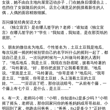
女孩，她不由自主地向屋里迈动步子，门在她身后缓缓合上，
也挡住了女孩随后的尖叫。店主心满意足的抚摸着新生的人
偶，人偶的面容精致细腻。
百问爆笑经典笑话大全
4、《独立宣言》是在哪儿签字的？老师：“谁知道《独立宣
言》在哪儿签字的？”学生：“我知道，我知道。是在那页纸的
底部。”
5、朋友的微信名为地瓜。个性签名为，土豆土豆我是地瓜。
每次玩摇一摇的时候别管自己的名字叫什么的摇到一起了，都
说自己是土豆。一次玩的时候与一人叫做马铃薯的人遇到
了。“地瓜地瓜，我是土豆，我现在当卧底呢，披着马铃薯的
皮。”马铃薯说。“好，那你把皮脱了让我看看里面。”地瓜
说。“里面是土豆。”马铃薯说。“你哥是谁？”地瓜问。“我哥
是土豆。”“放屁，你哥是土豆娃，头上顶着土豆的土豆
娃。”“……”“没话说了吧，那你说说暗号。”“从前有个藤，一
个藤上有七个豆，是什么，是土豆……”
6、有一天，老师问小明：“小明，你知道8x2是多少吗？”小明
摇了摇头，老师说，那你回家问你的爸爸妈妈或哥哥叔叔。小
明回到了家，他跑去问爸爸，：“爸爸，8x2是多少？”正好他