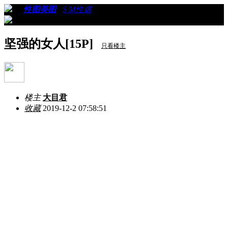
›
›
性图美图
›
S M性虐
›
看帖
坚强的女人[15P]
只看楼主
楼主
大目君
收藏
2019-12-2 07:58:51