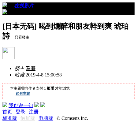
›
›
在线影片
›
看帖
[日本无码] 喝到爛醉和朋友幹到爽 琥珀
詩
只看楼主
楼主
马哥
收藏
2019-4-8 15:00:58
本主题需向作者支付
1 银币
才能浏览
购买主题
我也说一句
首页
|
登录
|
注册
标准版
|
触屏版
|
电脑版
|
© Comsenz Inc.