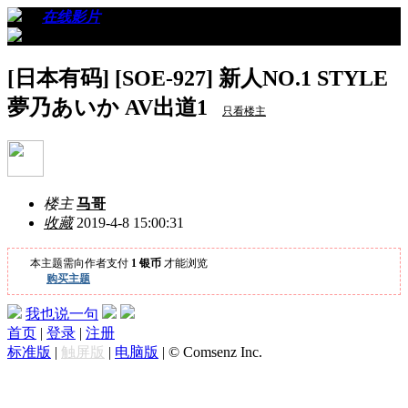
›
›
在线影片
›
看帖
[日本有码] [SOE-927] 新人NO.1 STYLE
夢乃あいか AV出道1
只看楼主
楼主
马哥
收藏
2019-4-8 15:00:31
本主题需向作者支付
1 银币
才能浏览
购买主题
我也说一句
首页
|
登录
|
注册
标准版
|
触屏版
|
电脑版
|
© Comsenz Inc.