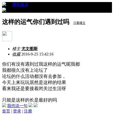
›
›
博彩娱乐
›
看帖
这样的运气你们遇到过吗
只看楼主
楼主
尤文图斯
收藏
2016-9-25 15:42:16
你们有没有遇到过我这样的运气呢我都
我都很久没有上论坛了
/ V, ?; u) C1 }- r; l; G
论坛的什么活动都没有去参加，
今天上来玩玩居然是这样的结果
看来我还是要接着闭关过生活呀
/ Q) X5 \7 Z |& J! z. h*
P3 P
只能是这样的长是最好的吗
0 {* F) e" s. t E: f R, l
我也说一句
首页
|
登录
|
注册