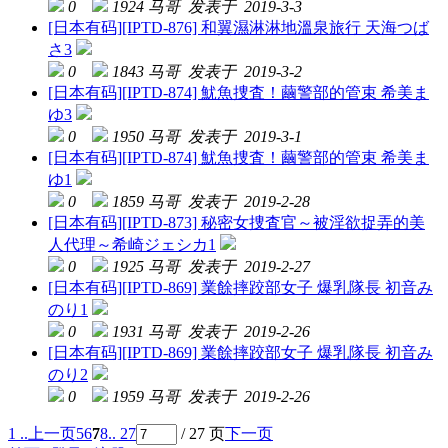
0
1924
马哥 发表于 2019-3-3
[日本有码]
[IPTD-876] 和翼濕淋淋地溫泉旅行 天海つば
さ3
0
1843
马哥 发表于 2019-3-2
[日本有码]
[IPTD-874] 魷魚捜査！繭警部的管束 希美ま
ゆ3
0
1950
马哥 发表于 2019-3-1
[日本有码]
[IPTD-874] 魷魚捜査！繭警部的管束 希美ま
ゆ1
0
1859
马哥 发表于 2019-2-28
[日本有码]
[IPTD-873] 秘密女捜査官～被淫欲捉弄的美
人代理～希崎ジェシカ1
0
1925
马哥 发表于 2019-2-27
[日本有码]
[IPTD-869] 業餘摔跤部女子 爆乳隊長 初音み
のり1
0
1931
马哥 发表于 2019-2-26
[日本有码]
[IPTD-869] 業餘摔跤部女子 爆乳隊長 初音み
のり2
0
1959
马哥 发表于 2019-2-26
1 ..
上一页
5
6
7
8
.. 27
/ 27 页
下一页