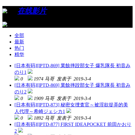
›
›
在线影片
全部
最新
热门
精华
[日本有码]
[IPTD-869] 業餘摔跤部女子 爆乳隊長 初音み
のり1
0
1974
马哥 发表于 2019-3-4
[日本有码]
[IPTD-869] 業餘摔跤部女子 爆乳隊長 初音み
のり2
0
1909
马哥 发表于 2019-3-4
[日本有码]
[IPTD-873] 秘密女捜査官～被淫欲捉弄的美
人代理～希崎ジェシカ1
0
1892
马哥 发表于 2019-3-4
[日本有码]
[IPTD-877] FIRST IDEAPOCKET 前田かおり
2