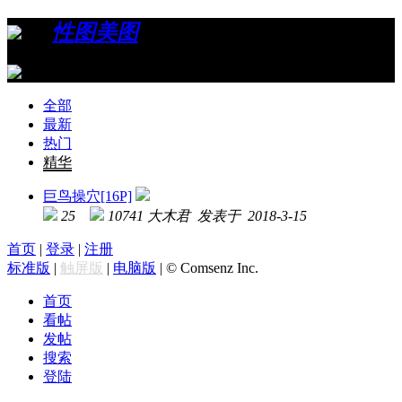
›
›
性图美图
›
S M性虐
全部
最新
热门
精华
巨鸟操穴[16P]
25
10741
大木君 发表于 2018-3-15
首页
|
登录
|
注册
标准版
|
触屏版
|
电脑版
|
© Comsenz Inc.
首页
看帖
发帖
搜索
登陆