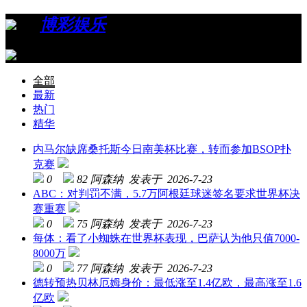
›
›
博彩娱乐
全部
最新
热门
精华
内马尔缺席桑托斯今日南美杯比赛，转而参加BSOP扑
克赛
0
82
阿森纳 发表于 2026-7-23
ABC：对判罚不满，5.7万阿根廷球迷签名要求世界杯决
赛重赛
0
75
阿森纳 发表于 2026-7-23
每体：看了小蜘蛛在世界杯表现，巴萨认为他只值7000-
8000万
0
77
阿森纳 发表于 2026-7-23
德转预热贝林厄姆身价：最低涨至1.4亿欧，最高涨至1.6
亿欧