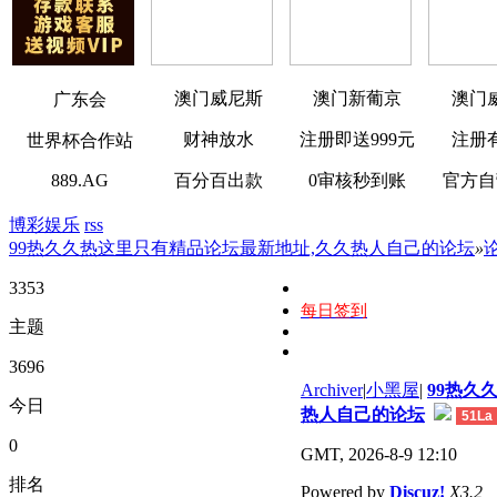
澳门威尼斯
澳门新葡京
澳门
广东会
财神放水
注册即送999元
注册
世界杯合作站
889.AG
百分百出款
0审核秒到账
官方自
博彩娱乐
rss
99热久久热这里只有精品论坛最新地址,久久热人自己的论坛
»
3353
每日签到
主题
3696
Archiver
|
小黑屋
|
99热久
今日
热人自己的论坛
51La
0
GMT, 2026-8-9 12:10
排名
Powered by
Discuz!
X3.2