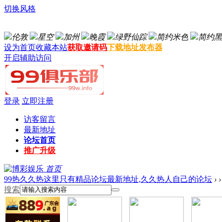
切换风格
伦敦
星空
加州
晚霞
绿野仙踪
简约米色
简约黑
设为首页
收藏本站
获取邀请码
下载地址发布器
开启辅助访问
登录
立即注册
访客留言
最新地址
论坛首页
推广升级
首页
99热久久热这里只有精品论坛最新地址,久久热人自己的论坛
›
›
搜索