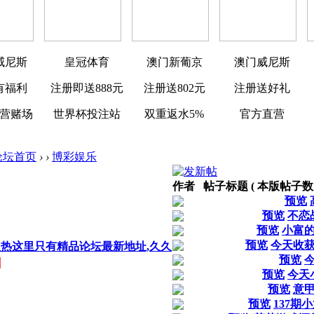
威尼斯
皇冠体育
澳门新葡京
澳门威尼斯
有福利
注册即送888元
注册送802元
注册送好礼
营赌场
世界杯投注站
双重返水5%
官方直营
论坛首页
›
›
博彩娱乐
作者 帖子标题 ( 本版帖子数 33
预览
预览
不恋
预览
小富
预览
今天收
久热这里只有精品论坛最新地址,久久
预览
预览
今天
预览
意
预览
137期