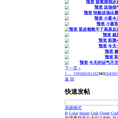
预览
菠菜游戏还
预览
这场很
预览
快船这场比
预览
小富今
预览
小富
预览
里皮都救不了高原反
预览
就
预览
彩票
预览
今天
预览
预览
预览
今天的运气不
下一页 »
1 ...
159
160
161
162
163
164
165
返 回
快速发帖
高级模式
B
Color
Image
Link
Quote
Cod