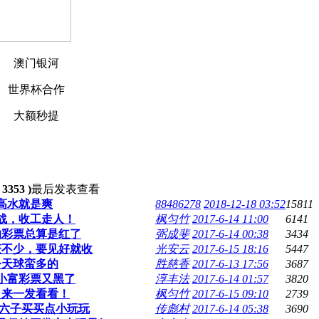
澳门银河
世界杯合作
大额秒提
53 )
最后发表
查看
高水就是爽
88486278
2018-12-18 03:52
15811
战，收工走人！
枫匀竹
2017-6-14 11:00
6141
的彩票总算是红了
弼成斐
2017-6-14 00:38
3434
获不少，要见好就收
光安云
2017-6-15 18:16
5447
今天球蛮多的
胜慈香
2017-6-13 17:56
3687
小富彩票又黑了
淳丰法
2017-6-14 01:57
3820
甲来一发看看！
枫匀竹
2017-6-15 09:10
2739
小六子买买点小玩玩
传彪村
2017-6-14 05:38
3690