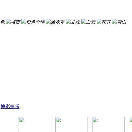
色
城市
粉色心情
薰衣草
龙珠
白云
花卉
雪山
博彩娱乐