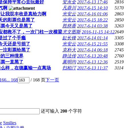
是保持平常心去玩最好
安永全
2017-6-13 17:46
2816
气啊
凡蓉川
2017-6-15 14:10
5170
赛让我双丰收是真给力啊
光安云
2017-6-16 01:06
2863
天的彩票也是黑了
光安云
2017-6-15 18:22
2850
彩票今天又是黑了
胜慈香
2017-6-14 03:38
3263
应都救不了，一次门柱一次横梁
尤文图斯
2016-11-15 14:12
2649
是过了个手瘾
缸长锋
2017-6-14 01:14
3305
今天还是亏损了
光安云
2017-6-15 21:55
3308
一注彩票给黑了
克朴大
2017-6-14 06:18
2745
赌的三种境界
静法传
2017-6-13 20:48
2760
彩票一直黑了
蕙明均
2017-6-13 12:36
2519
怎么样，在德赢输一点离场
扫柏汀
2017-6-13 11:37
3114
166
... 168
/ 168 页
下一页
还可输入
200
个字符
e
Smilies