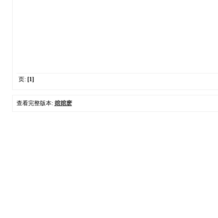
页:
[1]
查看完整版本:
婠婠麽