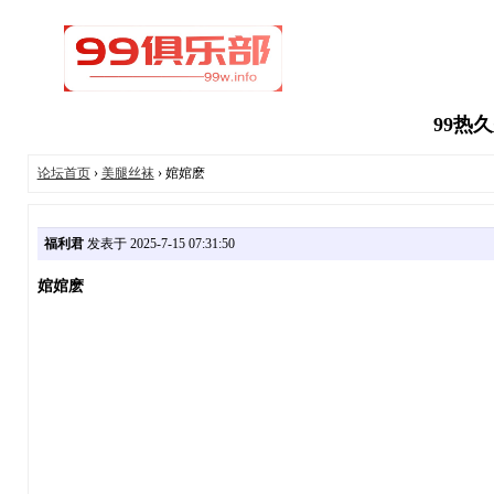
99热
论坛首页
›
美腿丝袜
› 婠婠麽
福利君
发表于 2025-7-15 07:31:50
婠婠麽