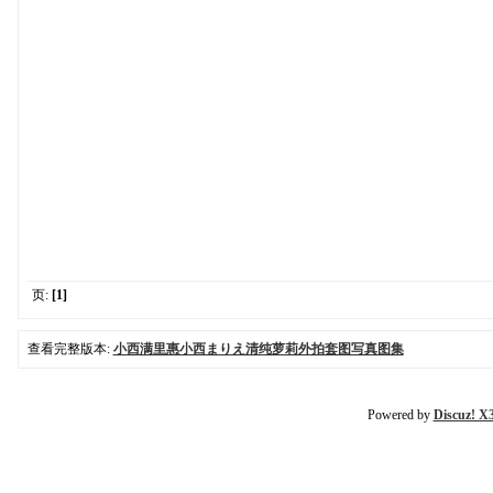
页:
[1]
查看完整版本:
小西满里惠小西まりえ清纯萝莉外拍套图写真图集
Powered by
Discuz! X3