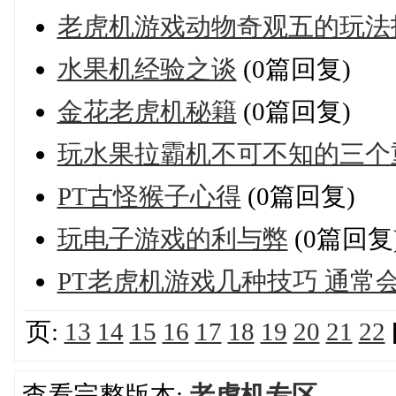
老虎机游戏动物奇观五的玩法
水果机经验之谈
(0篇回复)
金花老虎机秘籍
(0篇回复)
玩水果拉霸机不可不知的三个
PT古怪猴子心得
(0篇回复)
玩电子游戏的利与弊
(0篇回复
PT老虎机游戏几种技巧 通常
页:
13
14
15
16
17
18
19
20
21
22
查看完整版本:
老虎机专区