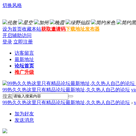
切换风格
伦敦
星空
加州
晚霞
绿野仙踪
简约米色
简约黑
设为首页
收藏本站
获取邀请码
下载地址发布器
开启辅助访问
登录
立即注册
访客留言
最新地址
论坛首页
推广升级
99热久久热这里只有精品论坛最新地址,久久热人自己的论坛
vi
搜索
99热久久热这里只有精品论坛最新地址,久久热人自己的论坛
›
v
加为好友
发送消息