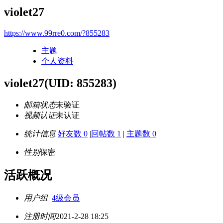
violet27
https://www.99rre0.com/?855283
主题
个人资料
violet27
(UID: 855283)
邮箱状态
未验证
视频认证
未认证
统计信息
好友数 0
|
回帖数 1
|
主题数 0
性别
保密
活跃概况
用户组
4级会员
注册时间
2021-2-28 18:25