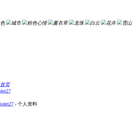
色
城市
粉色心情
薰衣草
龙珠
白云
花卉
雪山
首页
olet27
iolet27
›
个人资料