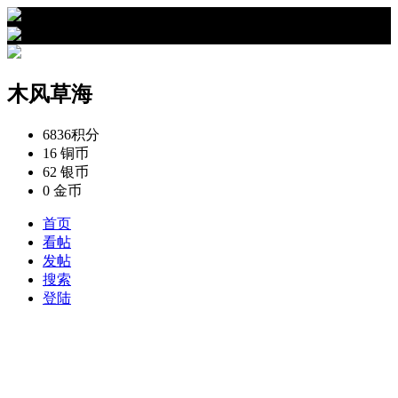
›
木风草海的资料
木风草海
6836
积分
16
铜币
62
银币
0
金币
首页
看帖
发帖
搜索
登陆