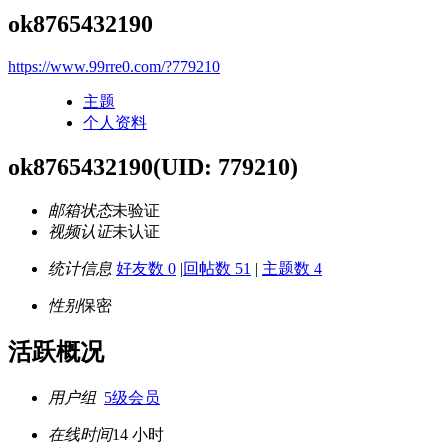
ok8765432190
https://www.99rre0.com/?779210
主题
个人资料
ok8765432190
(UID: 779210)
邮箱状态
未验证
视频认证
未认证
统计信息
好友数 0
|
回帖数 51
|
主题数 4
性别
保密
活跃概况
用户组
5级会员
在线时间
14 小时