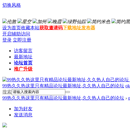
切换风格
伦敦
星空
加州
晚霞
绿野仙踪
简约米色
简约黑
设为首页
收藏本站
获取邀请码
下载地址发布器
开启辅助访问
登录
立即注册
访客留言
最新地址
论坛首页
推广升级
99热久久热这里只有精品论坛最新地址,久久热人自己的论坛
ok
搜索
99热久久热这里只有精品论坛最新地址,久久热人自己的论坛
›
加为好友
发送消息