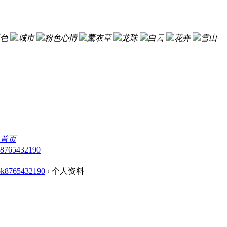
色
城市
粉色心情
薰衣草
龙珠
白云
花卉
雪山
首页
8765432190
ok8765432190
›
个人资料